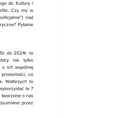
 ds. Kultury i 
litz. Czy my w 
icjalnie”) nad 
ryczne? Pytanie 
. do 2024r. to 
óry nie tylko 
o ich wspólnej 
przeszłości, co 
, Wałbrzych to 
ykorzystać te 7 
 tworzone o nas 
rozumiane przez 