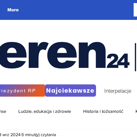
More
eren
24
Najciekawsze
Interpelacje
Prezydent RP
nse
Ludzie, edukacja i zdrowie
Historia i tożsamość
8 wrz 2024
5 minut(y) czytania