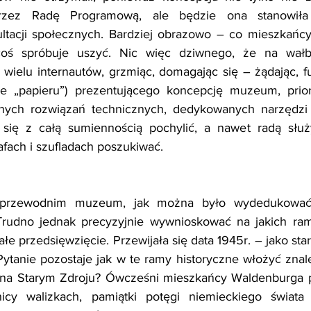
przez Radę Programową, ale będzie ona stanowiła 
tacji społecznych. Bardziej obrazowo – co mieszkańcy 
coś spróbuje uszyć. Nic więc dziwnego, że na wałbr
 wielu internautów, grzmiąc, domagając się – żądając, 
e „papieru”) prezentującego koncepcję muzeum, prior
ych rozwiązań technicznych, dedykowanych narzędzi eks
ię z całą sumiennością pochylić, a nawet radą służy
fach i szufladach poszukiwać.
przewodnim muzeum, jak można było wydedukować 
 Trudno jednak precyzyjnie wywnioskować na jakich ra
ałe przedsięwzięcie. Przewijała się data 1945r. – jako s
 Pytanie pozostaje jak w te ramy historyczne włożyć znale
 1 na Starym Zdroju? Ówcześni mieszkańcy Waldenburga p
cy walizkach, pamiątki potęgi niemieckiego świata 