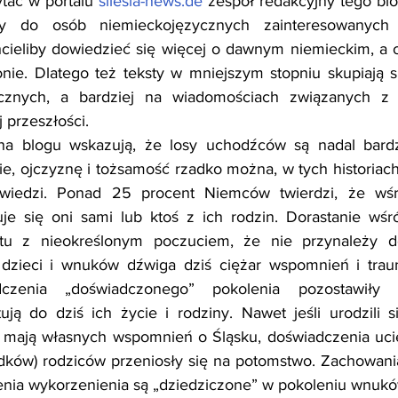
ać w portalu 
silesia-news.de
 zespół redakcyjny tego blo
y do osób niemieckojęzycznych zainteresowanych 
hcieliby dowiedzieć się więcej o dawnym niemieckim, a 
nie. Dlatego też teksty w mniejszym stopniu skupiają s
cznych, a bardziej na wiadomościach związanych z te
 przeszłości.
na blogu wskazują, że losy uchodźców są nadal bardz
e, ojczyznę i tożsamość rzadko można, w tych historiach r
wiedzi. Ponad 25 procent Niemców twierdzi, że wśró
e się oni sami lub ktoś z ich rodzin. Dorastanie wśró
u z nieokreślonym poczuciem, że nie przynależy do
dzieci i wnuków dźwiga dziś ciężar wspomnień i trau
czenia „doświadczonego” pokolenia pozostawiły 
ują do dziś ich życie i rodziny. Nawet jeśli urodzili 
mają własnych wspomnień o Śląsku, doświadczenia uciec
dków) rodziców przeniosły się na potomstwo. Zachowania 
nia wykorzenienia są „dziedziczone” w pokoleniu wnukó