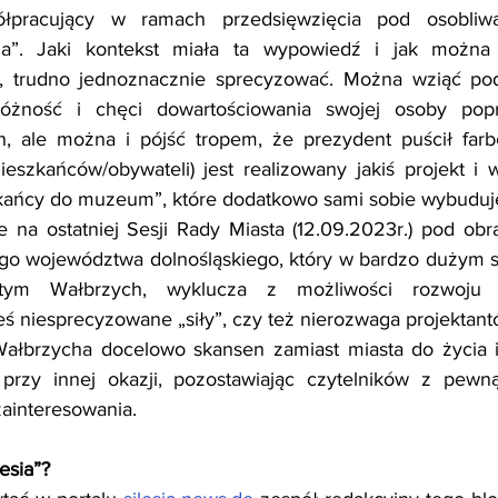
półpracujący w ramach przedsięwzięcia pod osobli
esia”. Jaki kontekst miała ta wypowiedź i jak można
trudno jednoznacznie sprecyzować. Można wziąć pod
różność i chęci dowartościowania swojej osoby popr
h, ale można i pójść tropem, że prezydent puścił far
szkańców/obywateli) jest realizowany jakiś projekt i w
zkańcy do muzeum”, które dodatkowo sami sobie wybudu
na ostatniej Sesji Rady Miasta (12.09.2023r.) pod obrady
go województwa dolnośląskiego, który w bardzo dużym sk
tym Wałbrzych, wyklucza z możliwości rozwoju s
ś niesprecyzowane „siły”, czy też nierozwaga projektant
brzycha docelowo skansen zamiast miasta do życia i 
przy innej okazji, pozostawiając czytelników z pewną
zainteresowania.
esia”?