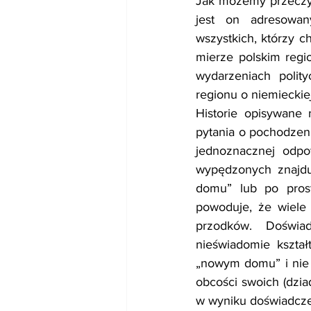
Jak możemy przeczyt
jest on adresowan
wszystkich, którzy c
mierze polskim regio
wydarzeniach polity
regionu o niemieckiej
Historie opisywane 
pytania o pochodzeni
jednoznacznej odpo
wypędzonych znajduj
domu” lub po prost
powoduje, że wiele 
przodków. Doświad
nieświadomie kształt
„nowym domu” i nie 
obcości swoich (dzia
w wyniku doświadcze