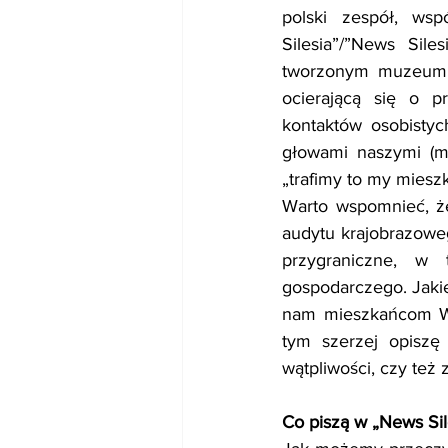
polski zespół, ws
Silesia”/”News Sil
tworzonym muzeum, 
ocierającą się o p
kontaktów osobistyc
głowami naszymi (mie
„trafimy to my mies
Warto wspomnieć, że 
audytu krajobrazowe
przygraniczne, w 
gospodarczego. Jakie
nam mieszkańcom Wał
tym szerzej opiszę 
wątpliwości, czy też 
Co piszą w „News Sil