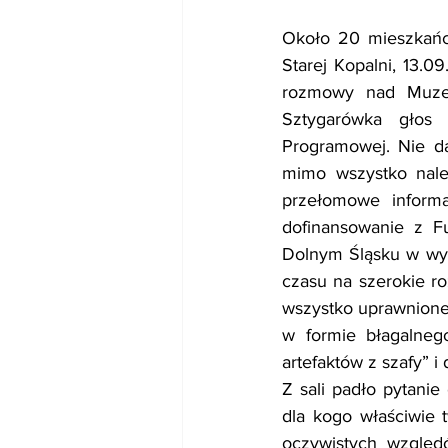
Około 20 mieszkańc
Starej Kopalni, 13.
rozmowy nad Muzeu
Sztygarówka głos 
Programowej. Nie da
mimo wszystko należ
przełomowe informa
dofinansowanie z Fu
Dolnym Śląsku w wyso
czasu na szerokie r
wszystko uprawnione
w formie błagalnego
artefaktów z szafy” i
Z sali padło pytanie
dla kogo właściwie 
oczywistych względó