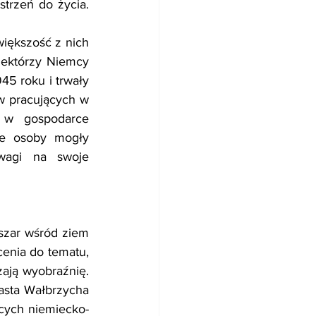
trzeń do życia. 
iększość z nich 
iektórzy Niemcy 
45 roku i trwały 
w pracujących w 
 w gospodarce 
re osoby mogły 
wagi na swoje 
bszar wśród ziem 
enia do tematu, 
ją wyobraźnię. 
sta Wałbrzycha 
ących niemiecko-