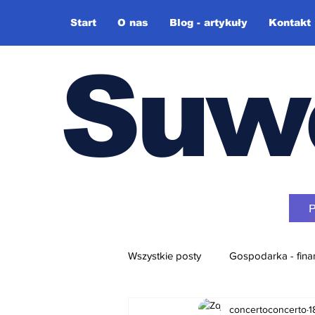
Start
O nas
Blog - artykuły
Kontakt
Suw
Wszystkie posty
Gospodarka - fina
concertoconcerto
1
Różne + video-blog