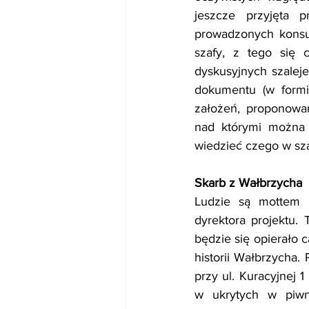
jeszcze przyjęta 
prowadzonych konsul
szafy, z tego się 
dyskusyjnych szaleje
dokumentu (w formi
założeń, proponowan
nad którymi można s
wiedzieć czego w sza
Skarb z Wałbrzycha
Ludzie są mottem 
dyrektora projektu.
będzie się opierało c
historii Wałbrzycha.
przy ul. Kuracyjnej
w ukrytych w piwni