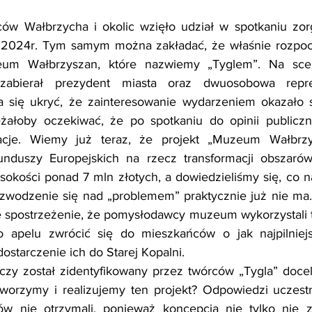
ów Wałbrzycha i okolic wzięło udział w spotkaniu zo
09.2024r. Tym samym można zakładać, że właśnie rozpocz
m Wałbrzyszan, które nazwiemy „Tyglem”. Na scen
zabierał prezydent miasta oraz dwuosobowa repre
 się ukryć, że zainteresowanie wydarzeniem okazało si
ałoby oczekiwać, że po spotkaniu do opinii publiczn
cje. Wiemy już teraz, że projekt „Muzeum Wałbrzys
nduszy Europejskich na rzecz transformacji obszarów
kości ponad 7 mln złotych, a dowiedzieliśmy się, co na
ozwodzenie się nad „problemem” praktycznie już nie ma.
 spostrzeżenie, że pomysłodawcy muzeum wykorzystali te
 apelu zwrócić się do mieszkańców o jak najpilniejs
 dostarczenie ich do Starej Kopalni.
 czy został zidentyfikowany przez twórców „Tygla” doce
tworzymy i realizujemy ten projekt? Odpowiedzi uczestn
w nie otrzymali, ponieważ koncepcja nie tylko nie zost