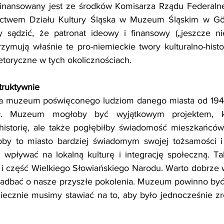
inansowany jest ze środków Komisarza Rządu Federalnego
ctwem Działu Kultury Śląska w Muzeum Śląskim w Gör
ądzić, że patronat ideowy i finansowy („jeszcze nieof
ymują właśnie te pro-niemieckie twory kulturalno-histo
toryczne w tych okolicznościach.
truktywnie
a muzeum poświęconego ludziom danego miasta od 1945r
sł. Muzeum mogłoby być wyjątkowym projektem, kt
historię, ale także pogłębiłby świadomość mieszkańców 
łoby to miasto bardziej świadomym swojej tożsamości i 
wpływać na lokalną kulturę i integrację społeczną. Tak
i część Wielkiego Słowiańskiego Narodu. Warto dobrze w
 zadbać o nasze przyszłe pokolenia. Muzeum powinno być
oniecznie musimy stawiać na to, aby było jednocześnie z