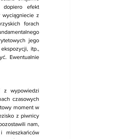
dopiero efekt 
wyciągniecie z 
zyskich forach 
fundamentalnego 
ytetowych jego 
pozycji, itp., 
ć. Ewentualnie 
z wypowiedzi 
mach czasowych 
tartowy moment w 
zisko z piwnicy 
ozostawili nam, 
i mieszkańców 