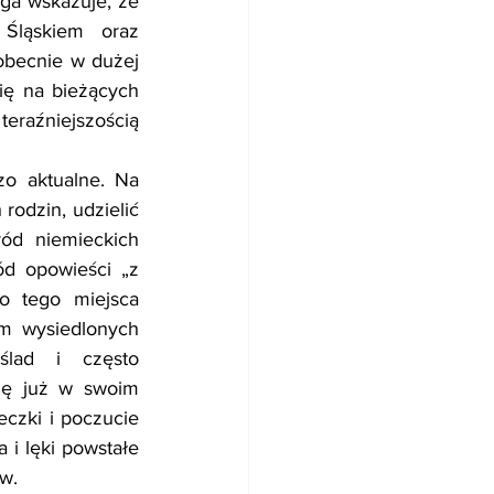
ga wskazuje, że 
Śląskiem oraz 
obecnie w dużej 
ię na bieżących 
raźniejszością 
o aktualne. Na 
odzin, udzielić 
d niemieckich 
d opowieści „z 
 tego miejsca 
m wysiedlonych 
ślad i często 
się już w swoim 
zki i poczucie 
i lęki powstałe 
w.