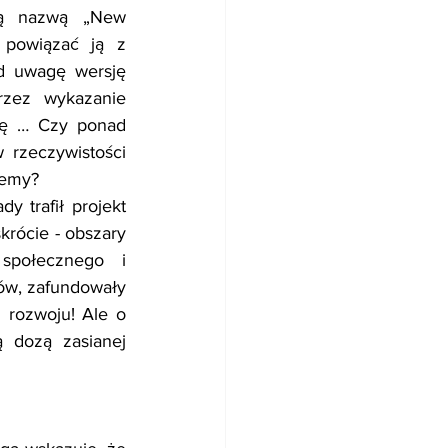
wą nazwą „New 
 powiązać ją z 
 uwagę wersję 
zez wykazanie 
bę … Czy ponad 
 rzeczywistości 
jemy?
 trafił projekt 
rócie - obszary 
połecznego i 
ów, zafundowały 
rozwoju! Ale o 
 dozą zasianej 