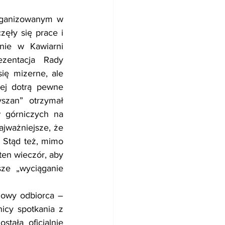
rganizowanym w 
ęły się prace i 
ie w Kawiarni 
zentacja Rady 
ę mizerne, ale 
ej dotrą pewne 
zan” otrzymał 
 górniczych na 
jważniejsze, że 
 Stąd też, mimo 
n wieczór, aby 
ze „wyciąganie 
lowy odbiorca – 
icy spotkania z 
ała oficjalnie 