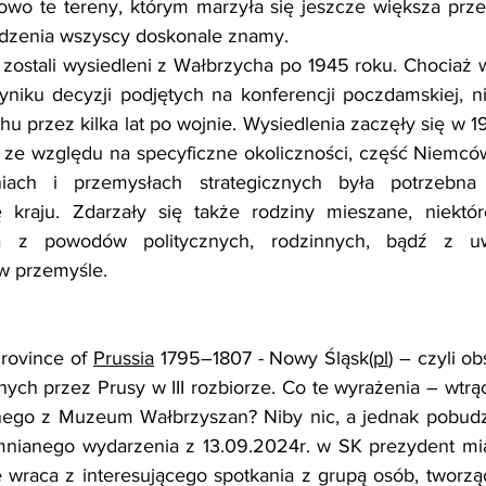
owo te tereny, którym marzyła się jeszcze większa przes
ędzenia wszyscy doskonale znamy.
ostali wysiedleni z Wałbrzycha po 1945 roku. Chociaż w
yniku decyzji podjętych na konferencji poczdamskiej, n
u przez kilka lat po wojnie. Wysiedlenia zaczęły się w 19
k ze względu na specyficzne okoliczności, część Niemcó
niach i przemysłach strategicznych była potrzebna
 kraju. Zdarzały się także rodziny mieszane, niektó
ia z powodów politycznych, rodzinnych, bądź z u
 w przemyśle.
Province of 
Prussia
 1795–1807 - Nowy Śląsk(
pl
) – czyli o
ych przez Prusy w III rozbiorze. Co te wyrażenia – wtrąc
ego z Muzeum Wałbrzyszan? Niby nic, a jednak pobudza
ianego wydarzenia z 13.09.2024r. w SK prezydent mia
e wraca z interesującego spotkania z grupą osób, tworz