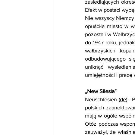
zasiedlających okres
Efekt w postaci wyp
Nie wszyscy Niemcy z
opuściła miasto w w
pozostali w Wałbrzych
do 1947 roku, jedna
wałbrzyskich kopal
odbudowującego się
uniknąć wysiedlen
umiejętności i pracę
„New Silesia”
Neuschlesien (
de
) - 
polskich zaanektowan
mają w ogóle wspóln
Otóż podczas wspomn
zauważył, że właśni