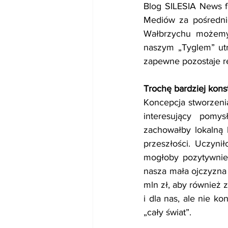
Blog SILESIA News f
Mediów za pośredni
Wałbrzychu możemy s
naszym „Tyglem” utrz
zapewne pozostaje re
Trochę bardziej kons
Koncepcja stworzeni
interesujący pomy
zachowałby lokalną 
przeszłości. Uczyni
mogłoby pozytywnie 
nasza mała ojczyzna 
mln zł, aby również
i dla nas, ale nie k
„cały świat”.