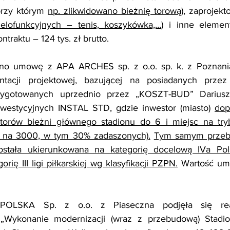
przy którym 
np. zlikwidowano bieżnię torową
), zaprojekt
elofunkcyjnych – tenis, koszykówka,…
) i inne element
ntraktu – 124 tys. zł brutto.
ano umowę z APA ARCHES sp. z o.o. sp. k. z Poznani
tacji projektowej, bazującej na posiadanych przez
zygotowanych uprzednio przez „KOSZT-BUD” Dariusz 
nwestycyjnych INSTAL STD, gdzie inwestor (miasto) 
dop
 torów bieżni głównego stadionu do 6 i miejsc na tr
 na 3000, w tym 30% zadaszonych).
Tym samym przebu
została ukierunkowana na kategorię docelową IVa Pol
gorię III ligi piłkarskiej wg klasyfikacji PZPN.
 Wartość umo
POLSKA Sp. z o.o. z Piaseczna podjęła się reali
 „Wykonanie modernizacji (wraz z przebudową) Stadi