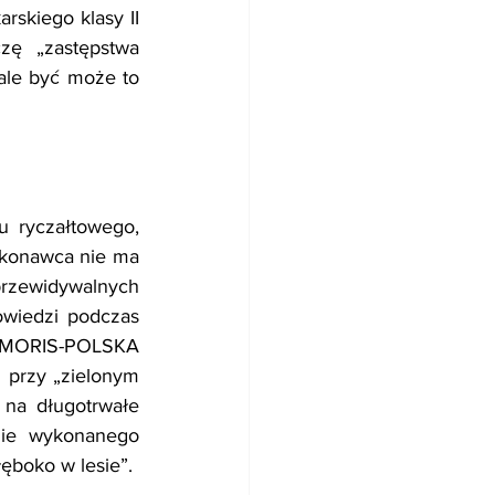
skiego klasy II 
zę „zastępstwa 
ale być może to 
 ryczałtowego, 
ykonawca nie ma 
rzewidywalnych 
wiedzi podczas 
a MORIS-POLSKA 
i przy „zielonym 
na długotrwałe 
nie wykonanego 
łęboko w lesie”.