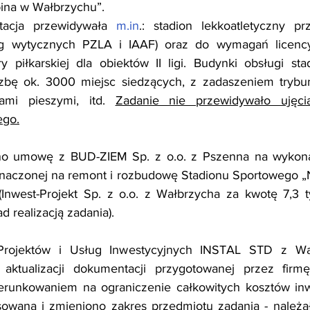
pina w Wałbrzychu”.
acja przewidywała 
m.in
.: stadion lekkoatletyczny pr
wg wytycznych PZLA i IAAF) oraz do wymagań licenc
ry piłkarskiej dla obiektów II ligi. Budynki obsługi sta
czbę ok. 3000 miejsc siedzących, z zadaszeniem trybun,
gami pieszymi, itd. 
Zadanie nie przewidywało ujęcia
ego.
no umowę z BUD-ZIEM Sp. z o.o. z Pszenna na wykona
naczonej na remont i rozbudowę Stadionu Sportowego „N
(Inwest-Projekt Sp. z o.o. z Wałbrzycha za kwotę 7,3 ty
d realizacją zadania).
Projektów i Usług Inwestycyjnych INSTAL STD z Wał
 aktualizacji dokumentacji przygotowanej przez fir
ierunkowaniem na ograniczenie całkowitych kosztów inw
sowana i zmieniono zakres przedmiotu zadania - należa