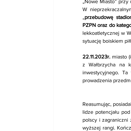
„Nowe Miasto” przy u
W nieprzekraczalny
„
przebudowę stadionu
PZPN oraz do kategori
lekkoatletycznej w 
sytuację boiskiem pi
22.11.2023r.
 miasto 
z Wałbrzycha na kw
inwestycyjnego. Ta 
prowadzenia przedmi
Reasumując,
posiada
lidze potencjału pod
polscy i zagraniczni
wyższej rangi. Końc