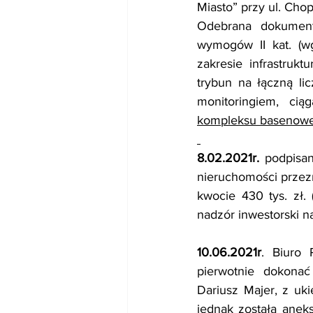
Miasto” przy ul. Cho
Odebrana dokument
wymogów II kat. (
zakresie infrastruktu
trybun na łączną li
monitoringiem, cią
kompleksu basenow
8.02.2021r.
 podpisa
nieruchomości przez
kwocie 430 tys. zł. 
nadzór inwestorski na
10.06.2021r
. Biuro 
pierwotnie dokonać
Dariusz Majer, z uk
jednak została anek