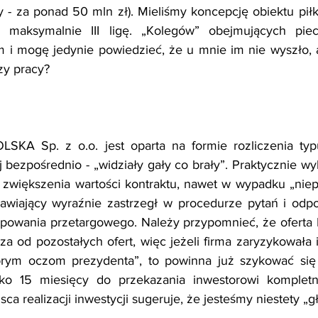
 - za ponad 50 mln zł). Mieliśmy koncepcję obiektu piłkar
i maksymalnie III ligę. „Kolegów” obejmujących piec
m i mogę jedynie powiedzieć, że u mnie im nie wyszło, 
zy pracy?
A Sp. z o.o. jest oparta na formie rozliczenia typu
j bezpośrednio - „widziały gały co brały”. Praktycznie w
zwiększenia wartości kontraktu, nawet w wypadku „niep
mawiający wyraźnie zastrzegł w procedurze pytań i odpo
powania przetargowego. Należy przypomnieć, że ofert
za od pozostałych ofert, więc jeżeli firma zaryzykowała 
obrym oczom prezydenta”, to powinna już szykować się 
ylko 15 miesięcy do przekazania inwestorowi komplet
sca realizacji inwestycji sugeruje, że jesteśmy niestety „g