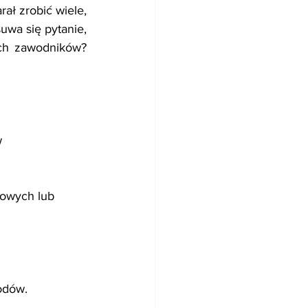
ł zrobić wiele, 
wa się pytanie, 
ch zawodników? 
 
jowych lub 
odów.