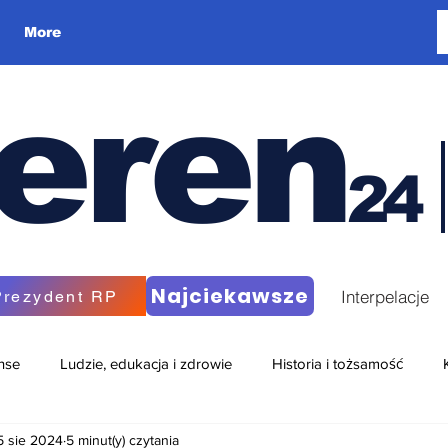
More
eren
24
Najciekawsze
Interpelacje
Prezydent RP
nse
Ludzie, edukacja i zdrowie
Historia i tożsamość
5 sie 2024
5 minut(y) czytania