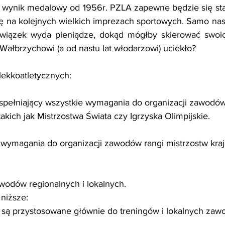
y wynik medalowy od 1956r. PZLA zapewne będzie się stara
ę na kolejnych wielkich imprezach sportowych. Samo nasu
Związek wyda pieniądze, dokąd mógłby skierować swoi
 Wałbrzychowi (a od nastu lat włodarzowi) uciekło?
lekkoatletycznych:
spełniający wszystkie wymagania do organizacji zawodów
kich jak Mistrzostwa Świata czy Igrzyska Olimpijskie.
ą wymagania do organizacji zawodów rangi mistrzostw kra
wodów regionalnych i lokalnych.
i niższe:
ii są przystosowane głównie do treningów i lokalnych zaw