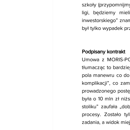
szkoły (przypomnijmy
ligi, będziemy miel
inwestorskiego” zna
był tylko wypadek pr
Podpisany kontrakt
Umowa z MORIS-POLSK
tłumacząc to bardzie
pola manewru co do 
komplikacji”, co za
prowadzonego postę
była o 10 mln zł niżs
stoliku” zaufała „d
procesy. Zostało t
zadania, a widok miej