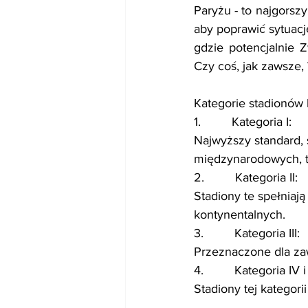
Paryżu - to najgorsz
aby poprawić sytuacj
gdzie potencjalnie 
Czy coś, jak zawsze,
Kategorie stadionów 
1.         Kategoria I:
Najwyższy standard, 
międzynarodowych, ta
2.         Kategoria II:
Stadiony te spełniaj
kontynentalnych.
3.         Kategoria III:
Przeznaczone dla za
4.         Kategoria IV 
Stadiony tej kategor