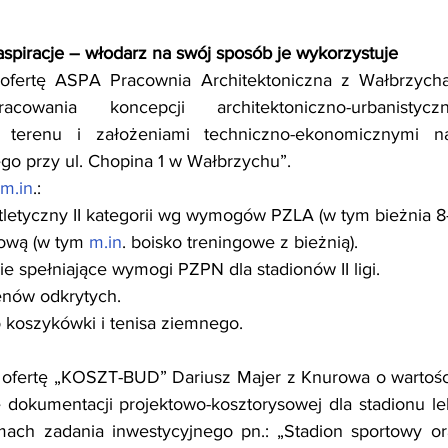
aspiracje – włodarz na swój sposób je wykorzystuje
ofertę ASPA Pracownia Architektoniczna z Wałbrzycha
cowania koncepcji architektoniczno-urbanisty
 terenu i założeniami techniczno-ekonomicznymi na
o przy ul. Chopina 1 w Wałbrzychu”.
m.in
.:
koatletyczny II kategorii wg wymogów PZLA (w tym bieżnia 8-
gową (w tym 
m.in
. boisko treningowe z bieżnią).
rskie spełniające wymogi PZPN dla stadionów II ligi.
senów odkrytych.
o koszykówki i tenisa ziemnego.
o ofertę „KOSZT-BUD” Dariusz Majer z Knurowa o wartośc
 dokumentacji projektowo-kosztorysowej dla stadionu le
ach zadania inwestycyjnego pn.: „Stadion sportowy o