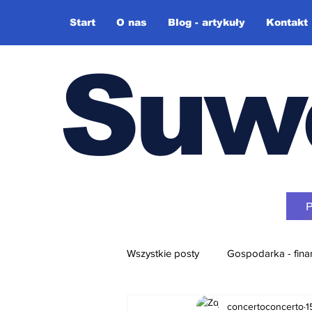
Start
O nas
Blog - artykuły
Kontakt
Suw
Wszystkie posty
Gospodarka - fina
concertoconcerto
1
Różne + video-blog