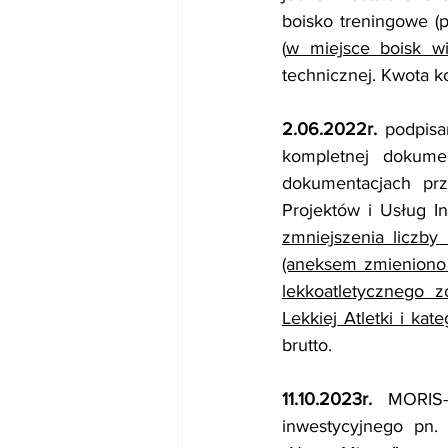
boisko treningowe (
(
w miejsce boisk wi
technicznej. Kwota ko
2.06.2022r.
 podpis
kompletnej dokumen
dokumentacjach pr
Projektów i Usług I
zmniejszenia liczby
(aneksem zmieniono
lekkoatletycznego 
Lekkiej Atletki i kate
brutto.
11.10.2023r.
 MORIS-
inwestycyjnego pn.