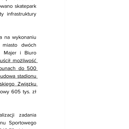
owano skatepark 
y infrastruktury 
a na wykonaniu 
 miasto dwóch 
Majer i Biuro 
uścił możliwość 
ybunach do 500 
dowa stadionu 
skiego Związku 
wy 605 tys. zł 
zacji zadania 
onu Sportowego 