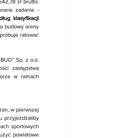
2,78 zł brutto. 
ane zadanie - 
ug klasyfikacji 
a budowy areny 
próbuje ratować 
BUD” Sp. z o.o. 
ci zastępstwa 
torze w ramach 
zan, w pierwszej 
 przyjeżdżaliby 
dach sportowych 
łużyć powiatowe 