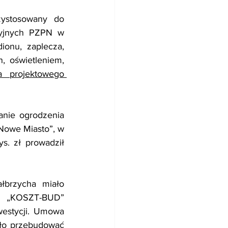
zystosowany do 
yjnych PZPN w 
dionu, zaplecza, 
 oświetleniem, 
 projektowego 
nie ogrodzenia 
owe Miasto”, w 
s. zł prowadził 
brzycha miało 
mę „KOSZT-BUD” 
estycji. Umowa 
ło przebudować 