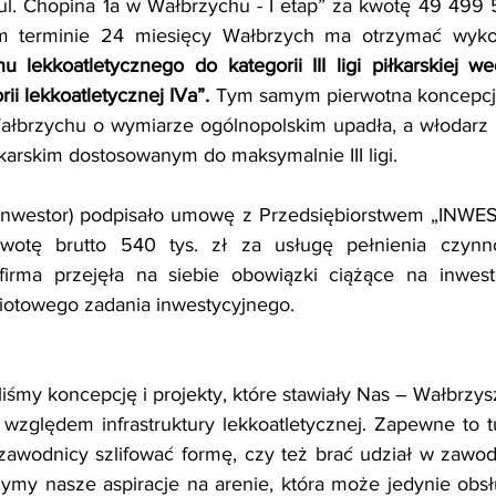
l. Chopina 1a w Wałbrzychu - I etap” za kwotę 49 499 54
m terminie 24 miesięcy Wałbrzych ma otrzymać wykon
 lekkoatletycznego do kategorii III ligi piłkarskiej wedł
i lekkoatletycznej IVa”. 
Tym samym pierwotna koncepcj
Wałbrzychu o wymiarze ogólnopolskim upadła, a włodarz 
łkarskim dostosowanym do maksymalnie III ligi.
(inwestor) podpisało umowę z Przedsiębiorstwem „INWES
otę brutto 540 tys. zł za usługę pełnienia czynnoś
firma przejęła na siebie obowiązki ciążące na inwes
otowego zadania inwestycyjnego.
liśmy koncepcję i projekty, które stawiały Nas – Wałbrzys
 względem infrastruktury lekkoatletycznej. Zapewne to tu
 zawodnicy szlifować formę, czy też brać udział w zawo
zymy nasze aspiracje na arenie, która może jedynie obs