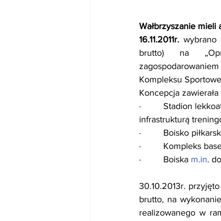
Wałbrzyszanie mieli 
16.11.2011r.
 wybrano 
brutto) na „Opra
zagospodarowaniem
Kompleksu Sportoweg
Koncepcja zawierała 
·         Stadion lek
infrastrukturą trenin
·         Boisko piłka
·         Kompleks ba
·         Boiska 
m.in
. d
30.10.2013r. przyjęt
brutto, na wykonanie
realizowanego w ram