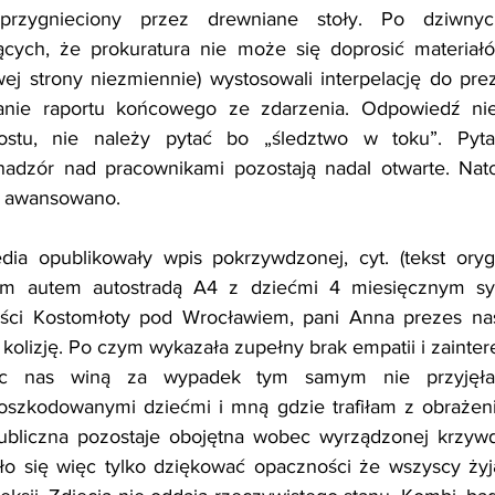
 przygnieciony przez drewniane stoły. Po dziwnych
ących, że prokuratura nie może się doprosić materia
wej strony niezmiennie) wystosowali interpelację do prez
nie raportu końcowego ze zdarzenia. Odpowiedź nie
stu, nie należy pytać bo „śledztwo w toku”. Pytan
nadzór nad pracownikami pozostają nadal otwarte. Nato
, awansowano.
a opublikowały wpis pokrzywdzonej, cyt. (tekst orygi
tym autem autostradą A4 z dziećmi 4 miesięcznym syk
ści Kostomłoty pod Wrocławiem, pani Anna prezes na
lizję. Po czym wykazała zupełny brak empatii i zainter
jąc nas winą za wypadek tym samym nie przyjęła
oszkodowanymi dziećmi i mną gdzie trafiłam z obrażenia
ubliczna pozostaje obojętna wobec wyrządzonej krzyw
ało się więc tylko dziękować opaczności że wszyscy żyj