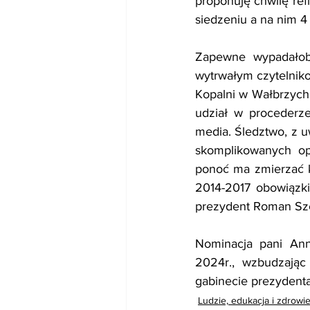
proponuję chwilę refl
siedzeniu a na nim 4
Zapewne wypadałoby
wytrwałym czytelnik
Kopalni w Wałbrzych
udział w procederze
media. Śledztwo, z 
skomplikowanych opi
ponoć ma zmierzać k
2014-2017 obowiązki
prezydent Roman Sze
Nominacja pani Anny
2024r., wzbudzając
gabinecie prezydent
Ludzie, edukacja i zdrowi