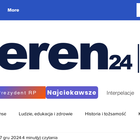
More
eren
24
Najciekawsze
Interpelacje
Prezydent RP
nse
Ludzie, edukacja i zdrowie
Historia i tożsamość
7 gru 2024
4 minut(y) czytania