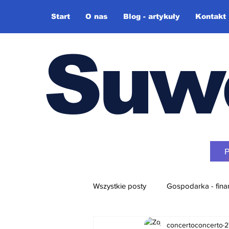
Start
O nas
Blog - artykuły
Kontakt
Suw
Wszystkie posty
Gospodarka - fina
concertoconcerto
2
Różne + video-blog