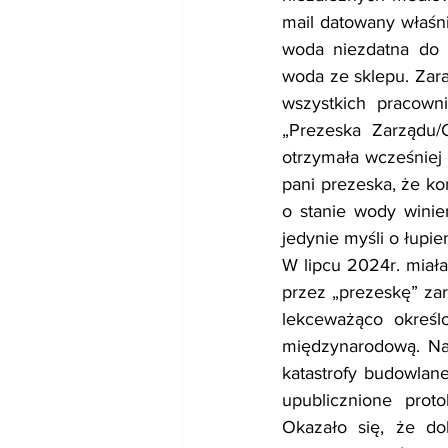
mail datowany właśni
woda niezdatna do 
woda ze sklepu. Zar
wszystkich pracown
„Prezeska Zarządu/
otrzymała wcześniej i
pani prezeska, że k
o stanie wody winie
jedynie myśli o łupi
W lipcu 2024r. miał
przez „prezeskę” zar
lekceważąco określ
międzynarodową. Na 
katastrofy budowlane
upublicznione pro
Okazało się, że do