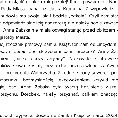
ało nastąpić dopiero rok później! Radni powiadomili Nad
ji Rady Miasta pana inż. Jacka Kramnika. Z wypowiedzi 
budowla ma swoje lata i będzie „pękała”. Czyli zamiata
 odpowiedzialnością nadzorczą nie należy sobie zawrac
ni Anna Żabska nie miała odwagi stanąć przed obliczem kom
sji Rady Miasta.
j rzecznik prasowy Zamku Książ, ten sam od „incydentu
zyn, będąc pod skrzydłami pani „prezeski” Anny Żabsk
eniem „nasze obozy zagłady”. Niezwykle kontrowersy
laków słowa zostały bez echa pozostawione zarówno
 i prezydenta Wałbrzycha. Z jednej strony suweren przez
szacunku, bezmyślnością, lekceważeniem krzywd mor
giej pani Anna Żabska była twarzą hołubienia wszel
brzychu. Dorobek, należy przyznać, całkiem znacząc
utkach wypadku doszło na Zamku Książ w marcu 2024r. 