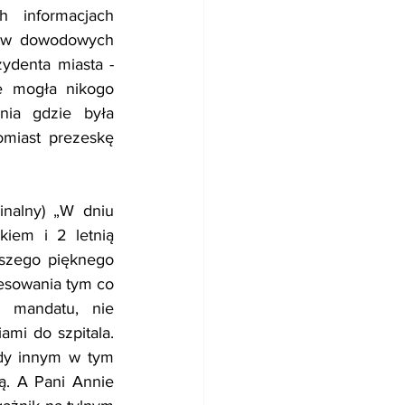
 informacjach 
łów dowodowych 
ydenta miasta - 
 mogła nikogo 
ia gdzie była 
miast prezeskę 
nalny) „W dniu 
iem i 2 letnią 
szego pięknego 
esowania tym co 
 mandatu, nie 
mi do szpitala. 
dy innym w tym 
ą. A Pani Annie 