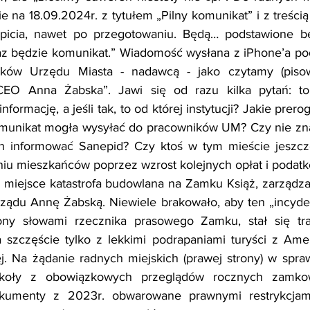
e na 18.09.2024r. z tytułem „Pilny komunikat” i z treści
picia, nawet po przegotowaniu. Będą… podstawione b
az będzie komunikat.” Wiadomość wysłana z iPhone’a pod
ików Urzędu Miasta - nadawcą - jako czytamy (pisown
CEO Anna Żabska”. Jawi się od razu kilka pytań: to
nformację, a jeśli tak, to od której instytucji? Jakie prero
omunikat mogła wysyłać do pracowników UM? Czy nie znał
n informować Sanepid? Czy ktoś w tym mieście jeszcze
eniu mieszkańców poprzez wzrost kolejnych opłat i podat
a miejsce katastrofa budowlana na Zamku Książ, zarządz
ządu Annę Żabską. Niewiele brakowało, aby ten „incyden
ony słowami rzecznika prasowego Zamku, stał się tra
szczęście tylko z lekkimi podrapaniami turyści z Amery
j. Na żądanie radnych miejskich (prawej strony) w spraw
tokoły z obowiązkowych przeglądów rocznych zamkow
kumenty z 2023r. obwarowane prawnymi restrykcjami 