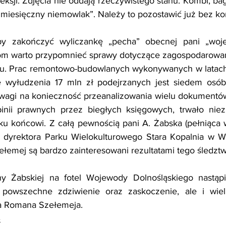
eksji. Zdjęcia nie oddają rzeczywistego stanu. Kombi, ba
 miesięczny niemowlak”. Należy to pozostawić już bez k
 zakończyć wyliczankę „pecha” obecnej pani „wojewo
om warto przypomnieć sprawy dotyczące zagospodarowania
u. Prac remontowo-budowlanych wykonywanych w latach 
 wyłudzenia 17 mln zł podejrzanych jest siedem osób
uwagi na konieczność przeanalizowania wielu dokumentów
nii prawnych przez biegłych księgowych, trwało niezm
u końcowi. Z całą pewnością pani A. Żabska (pełniąca w
 dyrektora Parku Wielokulturowego Stara Kopalnia w Wał
łemej są bardzo zainteresowani rezultatami tego śledzt
 Żabskiej na fotel Wojewody Dolnośląskiego nastąpił
 powszechne zdziwienie oraz zaskoczenie, ale i wie
a Romana Szełemeja.
e