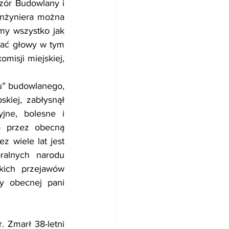
zór Budowlany i 
inżyniera można 
my wszystko jak 
ać głowy w tym 
isji miejskiej, 
” budowlanego, 
iej, zabłysnął 
jne, bolesne i 
 przez obecną 
 wiele lat jest 
alnych narodu 
kich przejawów 
y obecnej pani 
Zmarł 38-letni 