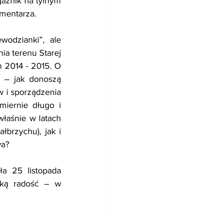
gażnik na tylnym 
omentarza.
dzianki”, ale 
 terenu Starej 
2014 - 2015. O 
 – jak donoszą 
 i sporządzenia 
iernie długo i 
łaśnie w latach 
brzychu), jak i 
wa?
a 25 listopada 
lką radość – w 