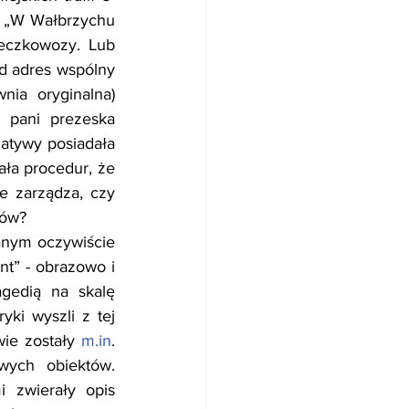
ą „W Wałbrzychu 
eczkowozy. Lub 
 adres wspólny 
ia oryginalna) 
 pani prezeska 
gatywy posiadała 
a procedur, że 
 zarządza, czy 
ków?
anym oczywiście 
t” - obrazowo i 
gedią na skalę 
ki wyszli z tej 
ie zostały 
m.in
. 
ych obiektów. 
zwierały opis 