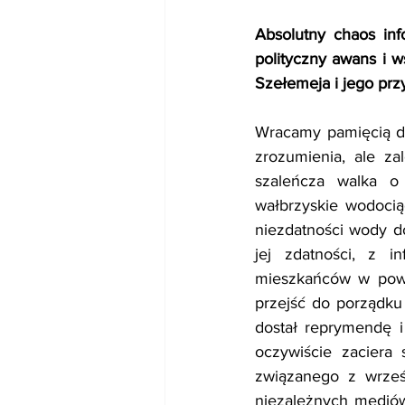
Absolutny chaos inf
polityczny awans i 
Szełemeja i jego pr
Wracamy pamięcią do
zrozumienia, ale za
szaleńcza walka o
wałbrzyskie wodocią
niezdatności wody d
jej zdatności, z i
mieszkańców w powy
przejść do porządku 
dostał reprymendę i
oczywiście zaciera
związanego z wrześn
niezależnych mediów,