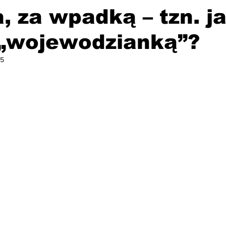
 za wpadką – tzn. j
 „wojewodzianką”?
25