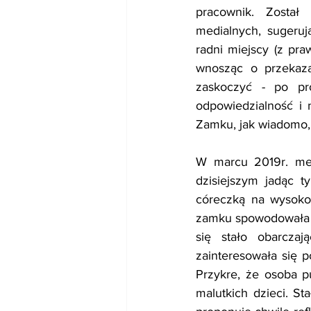
pracownik. Został
medialnych, sugeruj
radni miejscy (z pra
wnosząc o przekaza
zaskoczyć - po pro
odpowiedzialność i 
Zamku, jak wiadomo
W marcu 2019r. medi
dzisiejszym jadąc 
córeczką na wysoko
zamku spowodowała ko
się stało obarcza
zainteresowała się p
Przykre, że osoba p
malutkich dzieci. St