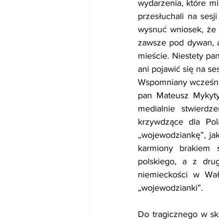
wydarzenia, które mi
przesłuchali na ses
wysnuć wniosek, że 
zawsze pod dywan, a
mieście. Niestety pa
ani pojawić się na se
Wspomniany wcześnie
pan Mateusz Mykytys
medialnie stwierdz
krzywdzące dla Po
„wojewodziankę”, jak
karmiony brakiem 
polskiego, a z dru
niemieckości w Wał
„wojewodzianki”.
Do tragicznego w sk