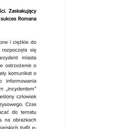
i. Zaskakujący 
 sukces Romana 
e i ciężkie do 
rozpoczęła się 
zydent miasta 
 ostrzeżenie o 
ały komunikat o 
 informowania 
m „incydentem” 
eślony człowiek 
zysowego. Czas 
acać do tematu 
s na obrazkach 
jskich trafił e-