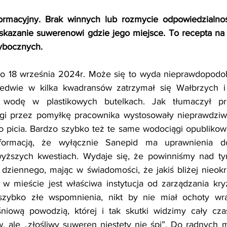
ormacyjny. Brak winnych lub rozmycie odpowiedzialnośc
wskazanie suwerenowi gdzie jego miejsce. To recepta na
zybocznych.
 18 września 2024r. Może się to wyda nieprawdopodobn
ledwie w kilka kwadransów zatrzymał się Wałbrzych i 
 wodę w plastikowych butelkach. Jak tłumaczył pre
gi przez pomyłkę pracownika wystosowały nieprawdziwe
o picia. Bardzo szybko też te same wodociągi opublikow
nformacją, że wyłącznie Sanepid ma uprawnienia do
ższych kwestiach. Wydaje się, że powinniśmy nad ty
dziennego, mając w świadomości, że jakiś bliżej nieokr
 w mieście jest właściwa instytucja od zarządzania kry
 szybko złe wspomnienia, nikt by nie miał ochoty wr
iową powodzią, której i tak skutki widzimy cały cza
 ale „złośliwy suweren niestety nie śpi”. Do radnych mie