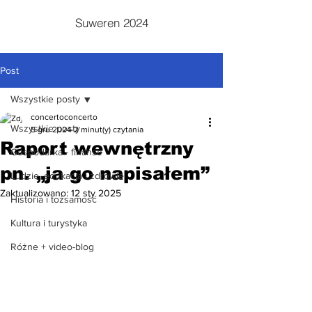
Suweren 2024
Post
Wszystkie posty
concertoconcerto
Wszystkie posty
5 gru 2024
2 minut(y) czytania
Raport wewnętrzny
Gospodarka - finanse
pn. „ja go napisałem”
Ludzie, edukacja i zdrowie
Zaktualizowano:
12 sty 2025
Historia i tożsamość
Kultura i turystyka
Różne + video-blog