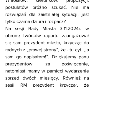
Wniosków, kierunków, propozycji, 
postulatów próżno szukać. Nie ma 
rozwiązań dla zaistniałej sytuacji, jest 
tylko czarna dziura i rozpacz?
Na sesji Rady Miasta 3.11.2024r. w 
obronę twórców raportu zaangażował 
się sam prezydent miasta, krzycząc do 
radnych z „prawej strony”, że - tu cyt. „ja 
sam go napisałem!”. Dziękujemy panu 
prezydentowi za poświęcenie, 
natomiast mamy w pamięci wydarzenie 
sprzed dwóch miesięcy. Również na 
sesji RM prezydent krzyczał, że 
dyrektorów szkół wybrała mu sama 
Anna Zalewska (obecna europoseł). 30 
minut później pani wiceprezydent 
musiała wyrzucić z siebie, że nominacje 
dyrektorów podpisuje jak zawsze, 
zgodnie z przepisami, prezydent 