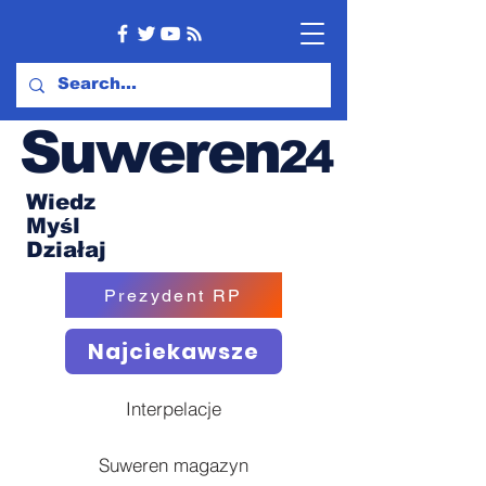
Suweren
24
Wiedz
Myśl
Działaj
Prezydent RP
Najciekawsze
Interpelacje
Suweren magazyn