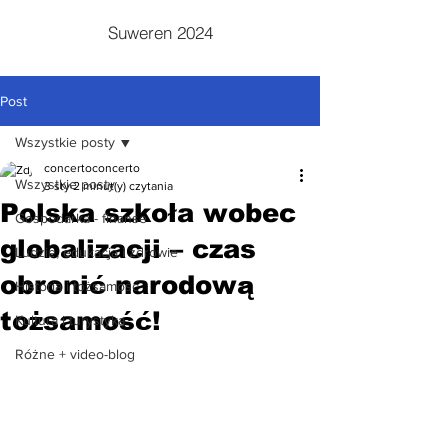
Suweren 2024
Post
Wszystkie posty
concertoconcerto
Wszystkie posty
3 sty
2 minut(y) czytania
Polska szkoła wobec
Gospodarka - finanse
globalizacji – czas
Ludzie, edukacja i zdrowie
obronić narodową
Historia i tożsamość
tożsamość!
Kultura i turystyka
Różne + video-blog