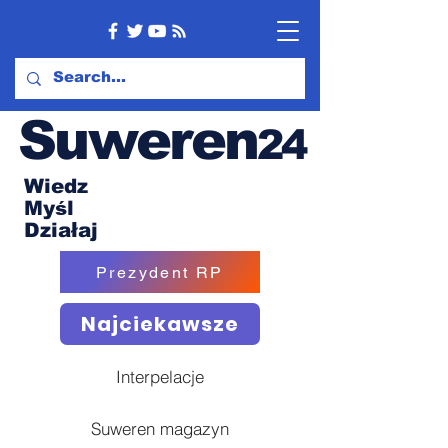
Suweren
24
Wiedz
Myśl
Działaj
Prezydent RP
Najciekawsze
Interpelacje
Suweren magazyn