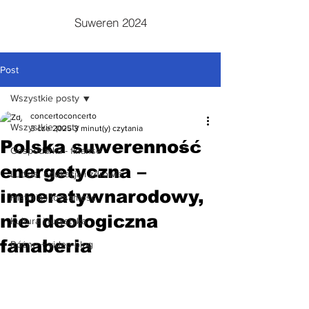
Suweren 2024
Post
Wszystkie posty
concertoconcerto
Wszystkie posty
3 cze 2025
3 minut(y) czytania
Polska suwerenność
Gospodarka - finanse
energetyczna –
Ludzie, edukacja i zdrowie
imperatywnarodowy,
Historia i tożsamość
nie ideologiczna
Kultura i turystyka
fanaberia
Różne + video-blog