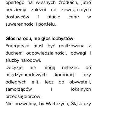
opartego na własnych źródłach, jutro 
będziemy zależni od zewnętrznych 
dostawców i płacić cenę w 
suwerenności i portfelu. 
Głos narodu, nie głos lobbystów
Energetyka musi być realizowana z 
duchem odpowiedzialności, odwagi i 
służby narodowi. 
Decyzje nie mogą należeć do 
międzynarodowych korporacji czy 
odległych elit, lecz do obywateli, 
samorządów i lokalnych 
przedsiębiorców.
Nie pozwólmy, by Wałbrzych, Śląsk czy 
Bełchatów stały się pustyniami po 
epoce przemysłowej. 
Muszą stać się filarami nowoczesnej, 
realistycznej energetyki narodowej, 