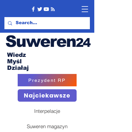
Suweren
24
Wiedz
Myśl
Działaj
Prezydent RP
Najciekawsze
Interpelacje
Suweren magazyn