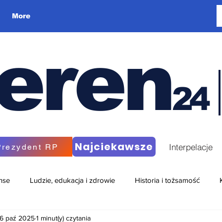
More
eren
24
Najciekawsze
Interpelacje
Prezydent RP
nse
Ludzie, edukacja i zdrowie
Historia i tożsamość
6 paź 2025
1 minut(y) czytania