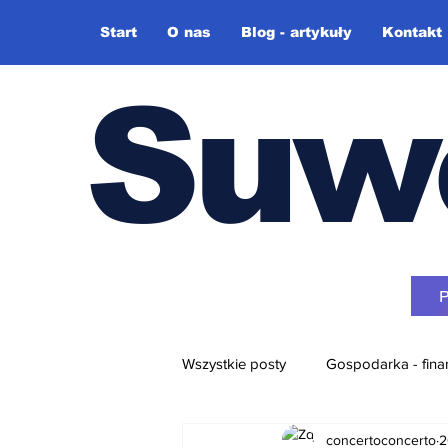
Start
O nas
Blog - artykuły
Kontakt
Suw
Wszystkie posty
Gospodarka - fina
concertoconcerto
2
Różne + video-blog