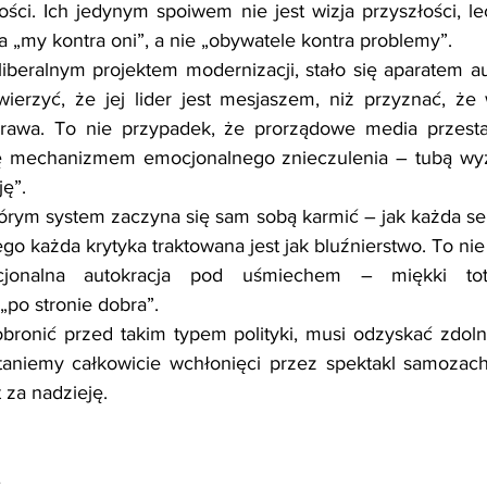
ści. Ich jedynym spoiwem nie jest wizja przyszłości, le
a „my kontra oni”, a nie „obywatele kontra problemy”.
liberalnym projektem modernizacji, stało się aparatem au
 wierzyć, że jej lider jest mesjaszem, niż przyznać, że 
prawa. To nie przypadek, że prorządowe media przesta
 się mechanizmem emocjonalnego znieczulenia – tubą wyz
ę”.
órym system zaczyna się sam sobą karmić – jak każda sekta
tego każda krytyka traktowana jest jak bluźnierstwo. To nie
cjonalna autokracja pod uśmiechem – miękki total
„po stronie dobra”.
obronić przed takim typem polityki, musi odzyskać zdoln
taniemy całkowicie wchłonięci przez spektakl samozach
 za nadzieję.
e