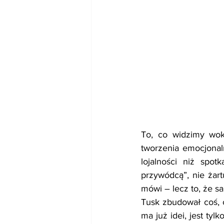
To, co widzimy wokó
tworzenia emocjonal
lojalności niż spot
przywódcą”, nie żartu
mówi – lecz to, że sa
Tusk zbudował coś, c
ma już idei, jest tyl