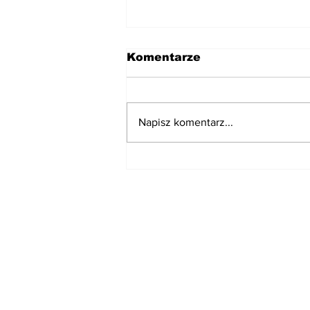
Komentarze
Napisz komentarz...
Klątwa Morawieckich
Subskrybuj nasz n