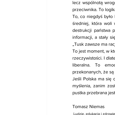
lecz wspólnotą wrogo
przeciwnika. To logik
To, co niegdyś było 
średniej, która woli
destrukcji państwa 
informacji, a stały
„Tusk zawsze ma racj
To jest moment, w kt
rzeczywistości. I dla
liberalna. To emo
przekonanych, że są 
Jeśli Polska ma się 
myślenia, zanim zos
pustka przebrana jest
Tomasz Niemas
Ludzie, edukacja i zdrowi