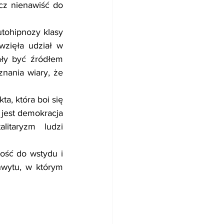
cz nienawiść do 
tohipnozy klasy 
wzięła udział w 
ły być źródłem 
nania wiary, że 
, która boi się 
 jest demokracja 
itaryzm ludzi 
ość do wstydu i 
wytu, w którym 