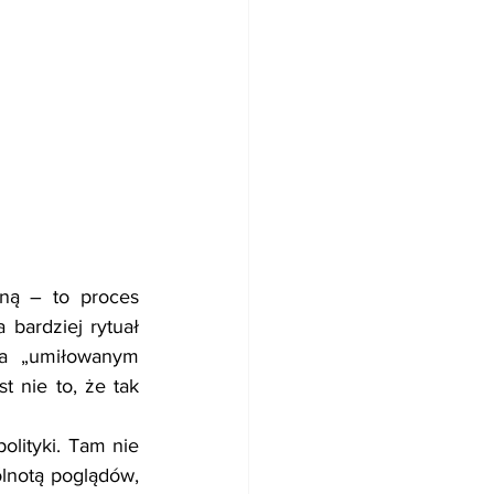
ną – to proces 
ardziej rytuał 
wa „umiłowanym 
t nie to, że tak 
lityki. Tam nie 
ólnotą poglądów, 