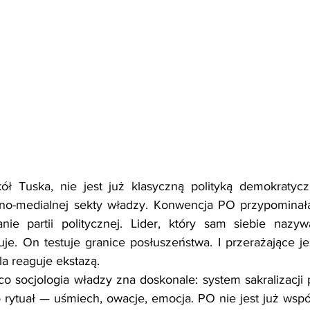
ł Tuska, nie jest już klasyczną polityką demokratycz
no-medialnej sekty władzy. Konwencja PO przypominała b
kanie partii politycznej. Lider, który sam siebie nazy
je. On testuje granice posłuszeństwa. I przerażające jes
la reaguje ekstazą.
o socjologia władzy zna doskonale: system sakralizacji po
ko rytuał — uśmiech, owacje, emocja. PO nie jest już wsp