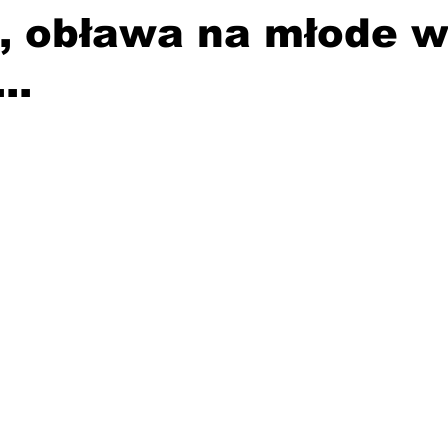
 obława na młode wi
..