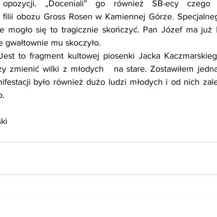
j opozycji. „Doceniali” go również SB-ecy czego
 filii obozu Gross Rosen w Kamiennej Górze. Specjalneg
 że mogło się to tragicznie skończyć. Pan Józef ma już 
ie gwałtownie mu skoczyło.
 Jest to fragment kultowej piosenki Jacka Kaczmarskieg
y zmienić wilki z młodych    na stare. Zostawiłem jednak
nifestacji było również dużo ludzi młodych i od nich zal
o.
ki