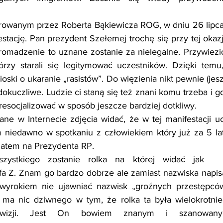
rowanym przez Roberta Bąkiewicza ROG, w dniu 26 lipca
tację. Pan prezydent Szełemej trochę się przy tej okazj
romadzenie to uznane zostanie za nielegalne. Przywiezi
tórzy starali się legitymować uczestników. Dzięki temu
ski o ukaranie „rasistów”. Do więzienia nikt pewnie (jeszcz
okuczliwe. Ludzie ci staną się też znani komu trzeba i gd
resocjalizować w sposób jeszcze bardziej dotkliwy.
ne w Internecie zdjęcia widać, że w tej manifestacji ucz
 niedawno w spotkaniu z człowiekiem który już za 5 lat
ydatem na Prezydenta RP.
ystkiego zostanie rolka na której widać jak    po
a Z. Znam go bardzo dobrze ale zamiast nazwiska napisa
yrokiem nie ujawniać nazwisk „groźnych przestępców
ie ma nic dziwnego w tym, że rolka ta była wielokrotni
elewizji. Jest On bowiem znanym i szanowany