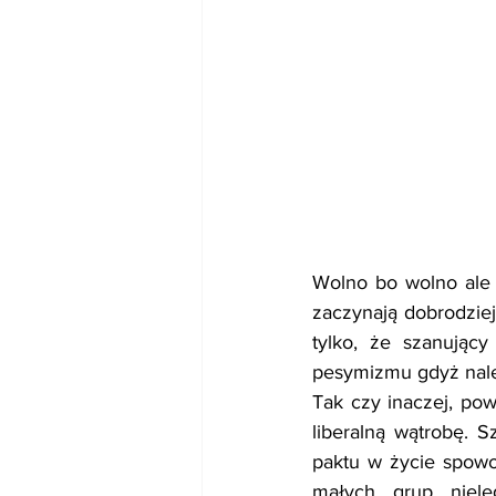
Wolno bo wolno ale 
zaczynają dobrodziej
tylko, że szanując
pesymizmu gdyż należ
Tak czy inaczej, po
liberalną wątrobę. S
paktu w życie spowo
małych grup niele