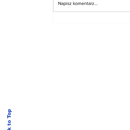
Napisz komentarz...
"Banderowiec w Zamku
Książ?"
Subskrybuj nasz n
Back to Top