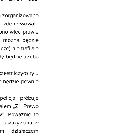
 zorganizowano 
i zdenerwował i 
ono więc prawie 
, można będzie 
e) nie trafi ale 
y będzie trzeba 
estniczyło tylu 
 będzie pewnie 
licja próbuje 
łem „Z”. Prawo 
”. Poważnie to 
e pokazywana w 
m działaczem 