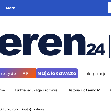
More
eren
24
Najciekawsze
Interpelacje
Prezydent RP
nse
Ludzie, edukacja i zdrowie
Historia i tożsamość
0 lip 2025
2 minut(y) czytania