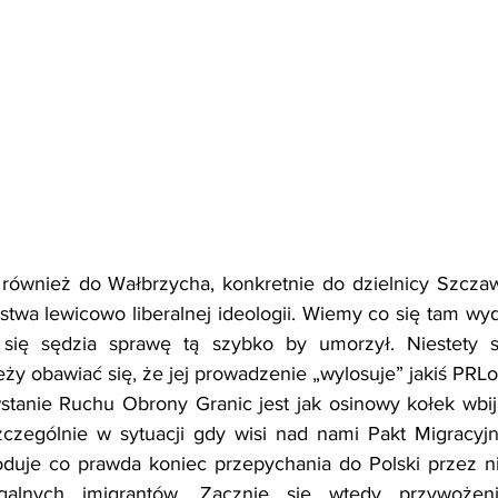
również do Wałbrzycha, konkretnie do dzielnicy Szczawi
stwa lewicowo liberalnej ideologii. Wiemy co się tam wyda
y się sędzia sprawę tą szybko by umorzył. Niestety 
y obawiać się, że jej prowadzenie „wylosuje” jakiś PRLo
wstanie Ruchu Obrony Granic jest jak osinowy kołek wbi
zczególnie w sytuacji gdy wisi nad nami Pakt Migracyjn
duje co prawda koniec przepychania do Polski przez nie
galnych imigrantów. Zacznie się wtedy przywożenie