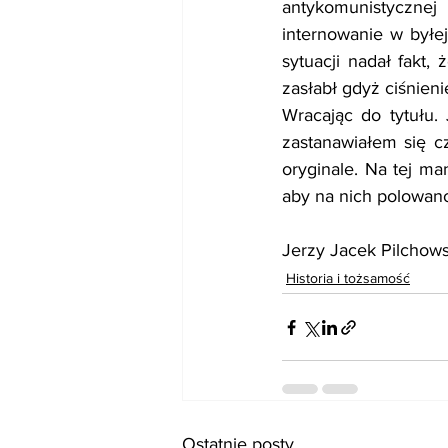
antykomunistyczne
internowanie w byłej
sytuacji nadał fakt,
zasłabł gdyż ciśnien
Wracając do tytułu.
zastanawiałem się cz
oryginale. Na tej ma
aby na nich polowan
Jerzy Jacek Pilchows
Historia i tożsamość
Ostatnie posty