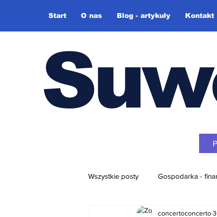
Start
O nas
Blog - artykuły
Kontakt
Suw
Wszystkie posty
Gospodarka - fina
concertoconcerto
3
Różne + video-blog