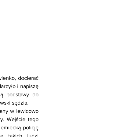
enko, docierać 
rzyło i napiszę 
są podstawy do 
wski sędzia.
jany w lewicowo 
y. Wejście tego 
miecką policję 
 takich ludzi 