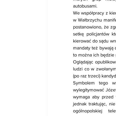
autobusami.   
We współpracy z kie
w Wałbrzychu manifes
postanowiono, że zg
setkę policjantów k
kierować do sądu wnio
mandaty też bywają d
to można ich będzie 
Oglądając opublikowa
ludzi co w zwołanym
(po raz trzeci) kand
Symbolem tego wsz
wylegitymować Józef
wymaga aby przed w
jednak traktując, n
ogólnopolskiej t