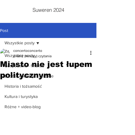
Suweren 2024
Post
Wszystkie posty
concertoconcerto
Wszystkie posty
2 lut
2 minut(y) czytania
Miasto nie jest łupem
Gospodarka - finanse
politycznym
Ludzie, edukacja i zdrowie
Historia i tożsamość
Kultura i turystyka
Różne + video-blog