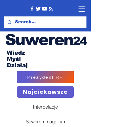
Suweren
24
Wiedz
Myśl
Działaj
Prezydent RP
Najciekawsze
Interpelacje
Suweren magazyn