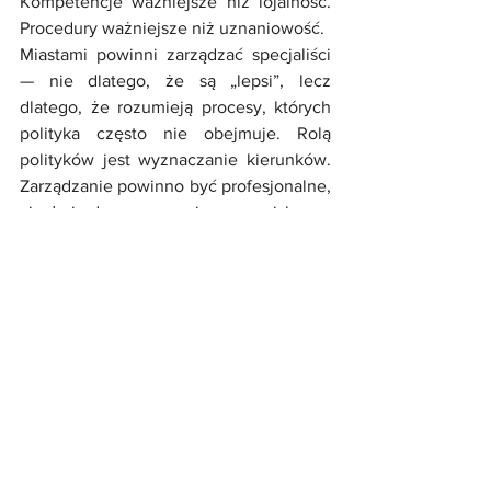
Kompetencje ważniejsze niż lojalność. 
Procedury ważniejsze niż uznaniowość.
Miastami powinni zarządzać specjaliści 
— nie dlatego, że są „lepsi”, lecz 
dlatego, że rozumieją procesy, których 
polityka często nie obejmuje. Rolą 
polityków jest wyznaczanie kierunków. 
Zarządzanie powinno być profesjonalne, 
ciągłe i odporne na zmianę nazwisk.
Albo profesjonalizacja, albo 
marginalizacja
Polskie miasta stoją dziś przed jasnym 
wyborem: albo postawią na zarządzanie 
oparte na wiedzy, albo pozostaną 
zapleczem taniej siły roboczej dla 
większych ośrodków.
Wałbrzych wciąż ma szansę. Ale nie 
leży ona w kolejnej kampanii wyborczej. 